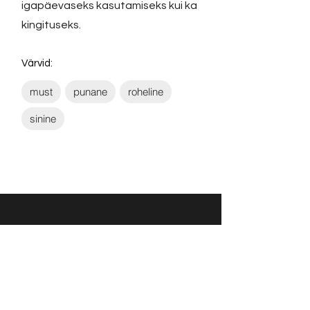
igapäevaseks kasutamiseks kui ka
kingituseks.
Värvid:
must
punane
roheline
sinine
Võta ühendust:
KONTAKT
info@sigly.ee