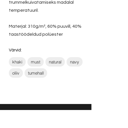
trummelkuivatamiseks madalal
temperatuuril.
Materjal: 310g/m², 60% puuvill, 40%
taastöödeldud polüester
Värvid:
khaki
must
natural
navy
oliiv
tumehall
Võta ühendust: