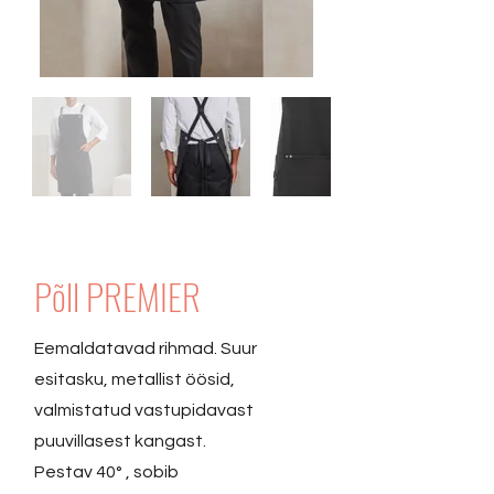
Põll PREMIER
Eemaldatavad rihmad. Suur
esitasku, metallist öösid,
valmistatud vastupidavast
puuvillasest kangast.
Pestav 40° , sobib