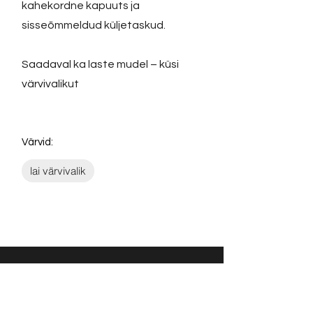
kahekordne kapuuts ja
sisseõmmeldud küljetaskud.
Saadaval ka laste mudel – küsi
värvivalikut
Värvid:
lai värvivalik
Võta ühendust: