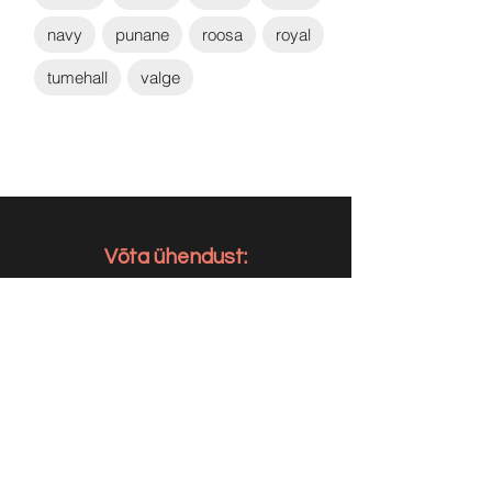
navy
punane
roosa
royal
tumehall
valge
Võta ühendust:
KONTAKT
info@sigly.ee
+372 5806 3382
+372 55 605 964
AADRESS