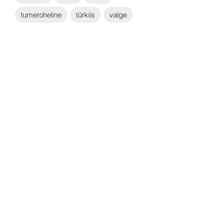
tumeroheline
türkiis
valge
Võta ühendust:
KONTAKT
info@sigly.ee
+372 5806 3382
+372 55 605 964
AADRESS
Liimi 6/2
Tallinn