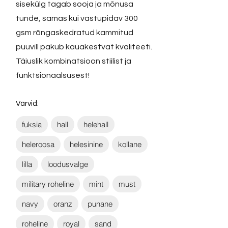
sisekülg tagab sooja ja mõnusa
tunde, samas kui vastupidav 300
gsm rõngaskedratud kammitud
puuvill pakub kauakestvat kvaliteeti.
Täiuslik kombinatsioon stiilist ja
funktsionaalsusest!
Värvid:
fuksia
hall
helehall
heleroosa
helesinine
kollane
lilla
loodusvalge
military roheline
mint
must
navy
oranz
punane
roheline
royal
sand