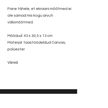
Pane tähele, et ekraani mõõtmed ei
ole samad mis kogu arvuti
välismõõtmed.
Mõõdud: 43 x 30,5 x 13 cm
Materjal: taastöödeldud Canvas,
polüester
Värvid:
Võta ühendust: