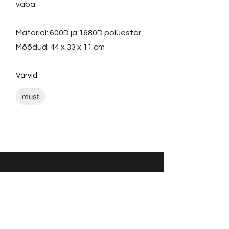
vaba.
Materjal: 600D ja 1680D polüester
Mõõdud: 44 x 33 x 11 cm
Värvid:
must
Võta ühendust:
KONTAKT
info@sigly.ee