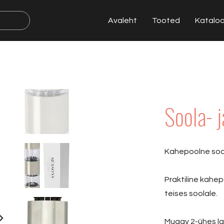
Avaleht
Tooted
Katalo
Soola- j
Kahepoolne sool
Praktiline kahep
teises soolale.
Mugav 2-ühes lah