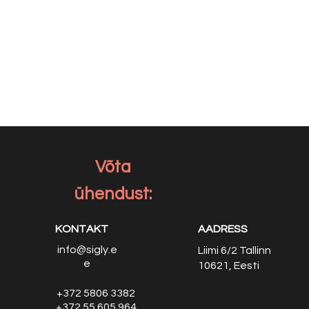
Võta
ühendust:
KONTAKT
AADRESS
info@sigly.e
Liimi 6/2
Tallinn
e
10621, Eesti
+372 5806 3382
+372 55 605 964