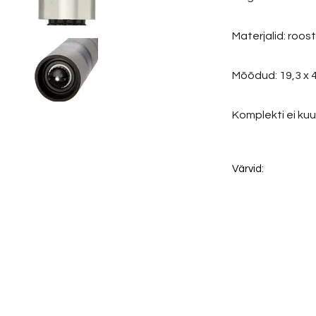
Materjalid: roos
Mõõdud: 19,3 x 
Komplekti ei kuul
Värvid: