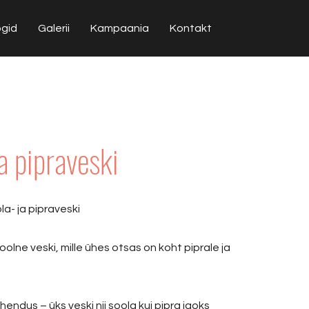
ogid
Galerii
Kampaania
Kontakt
a pipraveski
a- ja pipraveski
oolne veski, mille ühes otsas on koht piprale ja
endus – üks veski nii soola kui pipra jaoks