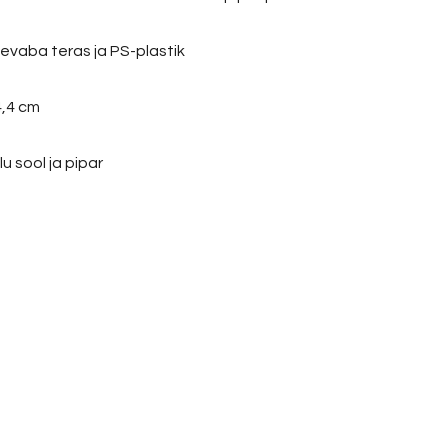
tevaba teras ja PS-plastik
4,4 cm
u sool ja pipar