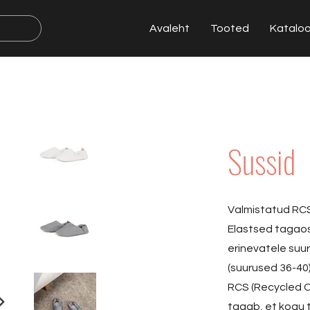
Avaleht
Tooted
Katalo
Sussid
Valmistatud RCS
Elastsed tagao
erinevatele suu
(suurused 36-40)
RCS (Recycled Cl
tagab, et kogu 