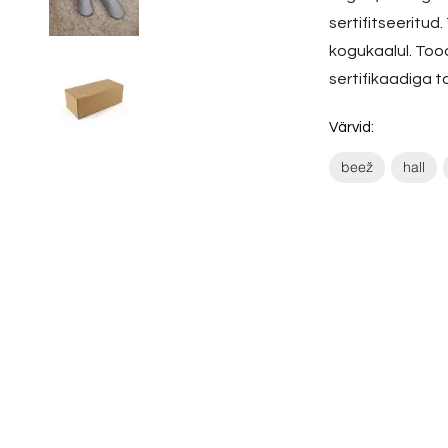
sertifitseeritu
kogukaalul. Tood
sertifikaadiga t
Värvid:
beež
hall