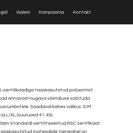
ogid
Galerii
Kampaania
Kontakt
-sertifikaadiga taaskasutatud polüestrist.
sad annavad mugava võimaluse sobituda
rusnumbritele. Saadaval kahes valikus: S/M
 ja L/XL (suurused 41-45).
aim Standard) sertifitseeritud RSC sertifikaat
taaskasutatud materjalide tarneahel on