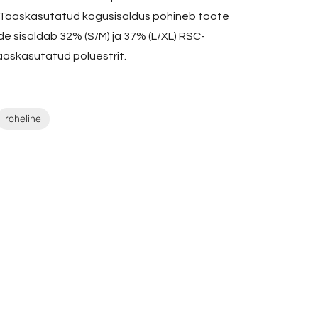
d. Taaskasutatud kogusisaldus põhineb toote
e sisaldab 32% (S/M) ja 37% (L/XL) RSC-
aaskasutatud polüestrit.
roheline