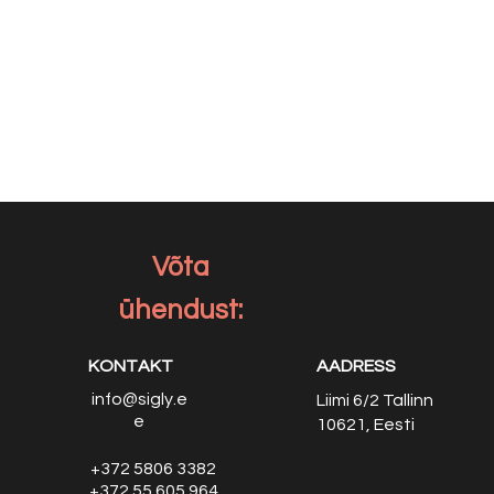
Võta
ühendust:
KONTAKT
AADRESS
info@sigly.e
Liimi 6/2
Tallinn
e
10621, Eesti
+372 5806 3382
+372 55 605 964