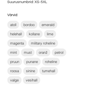
Suurusnumbrid: XS-5XL
Värvid:
atoll
bordoo
emerald
helehall
kollane
lime
magenta
military roheline
mint
must
oranž
petrol
pruun
punane
roheline
roosa
sinine
tumehall
valge
vesihall