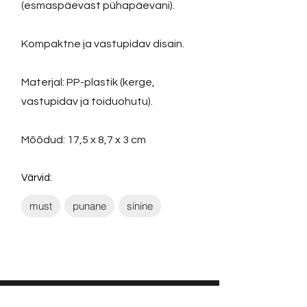
(esmaspäevast pühapäevani).
Kompaktne ja vastupidav disain.
Materjal: PP-plastik (kerge,
vastupidav ja toiduohutu).
Mõõdud: 17,5 x 8,7 x 3 cm
Värvid:
must
punane
sinine