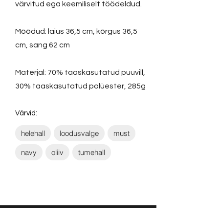
värvitud ega keemiliselt töödeldud.
Mõõdud: laius 36,5 cm, kõrgus 36,5
cm, sang 62 cm
Materjal: 70% taaskasutatud puuvill,
30% taaskasutatud polüester, 285g
Värvid:
helehall
loodusvalge
must
navy
oliiv
tumehall