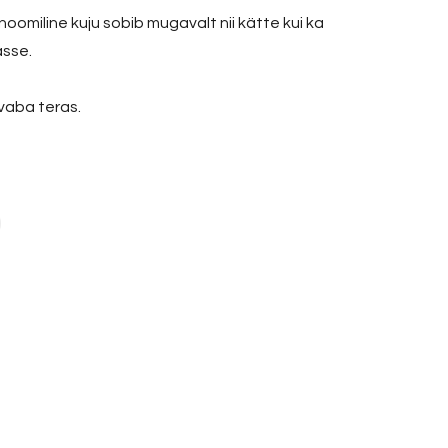
oomiline kuju sobib mugavalt nii kätte kui ka
asse.
vaba teras.