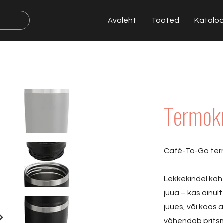
Avaleht
Tooted
Katalo
Termok
Café-To-Go te
Lekkekindel kah
juua – kas ainul
juues, või koos 
vähendab prits