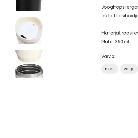
Joogitopsi ergon
auto topsihoidj
Materjal: rooste
Maht: 350 ml
Värvid:
must
valge