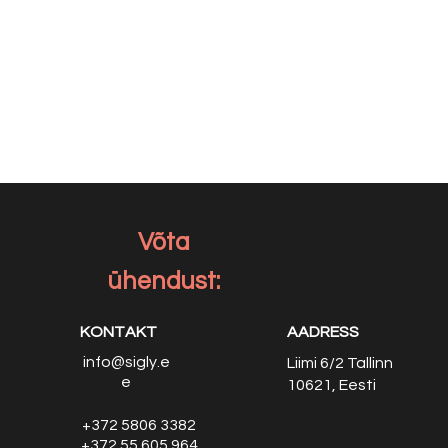
Võta
ühendust:
KONTAKT
AADRESS
info@sigly.e
Liimi 6/2
Tallinn
e
10621, Eesti
+372 5806 3382
+372 55 605 964