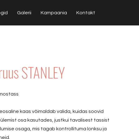
ogid
Galerii
Kampaania
Kontakt
ruus STANLEY
rmostass
eosaline kaas võimaldab valida, kuidas soovid
t ülemist osa kasutades, justkui tavalisest tassist
alumise osaga, mis tagab kontrollituma lonksu ja
meid.