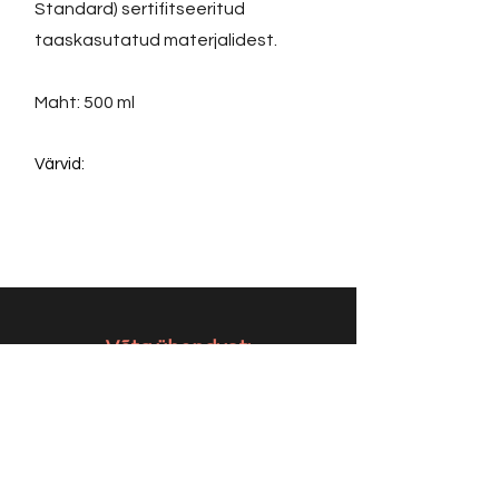
Standard) sertifitseeritud
taaskasutatud materjalidest.
Maht: 500 ml
Värvid:
Võta ühendust:
KONTAKT
info@sigly.ee
+372 5806 3382