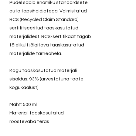
Pudel sobib enamiku standardsete
auto topsihoidjatega. Valmistatud
RCS (Recycled Claim Standard)
sertifitseeritud taaskasutatud
materjalidest. RCS-sertifikaat tagab
täielikult jälgitava taaskasutatud
materjalide tarneahela.
Kogu taaskasutatud materjali
sisaldus: 93% (arvestatuna toote
kogukaalust).
Maht: 500 ml
Materjal: taaskasutatud
roostevaba teras