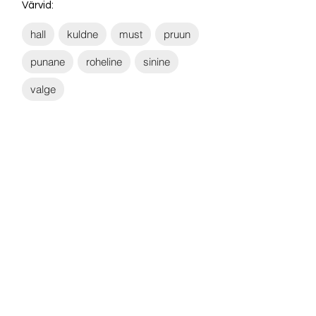
Värvid:
hall
kuldne
must
pruun
punane
roheline
sinine
valge
Võta ühendust:
KONTAKT
info@sigly.ee
+372 5806 3382
+372 55 605 964