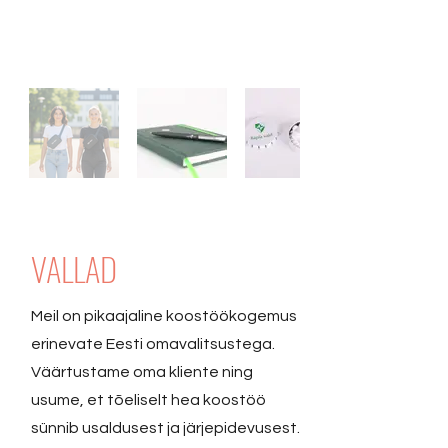
VALLAD
Meil on pikaajaline koostöökogemus
erinevate Eesti omavalitsustega.
Väärtustame oma kliente ning
usume, et tõeliselt hea koostöö
sünnib usaldusest ja järjepidevusest.