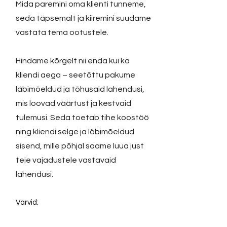
Mida paremini oma klienti tunneme,
seda täpsemalt ja kiiremini suudame
vastata tema ootustele.
Hindame kõrgelt nii enda kui ka
kliendi aega – seetõttu pakume
läbimõeldud ja tõhusaid lahendusi,
mis loovad väärtust ja kestvaid
tulemusi. Seda toetab tihe koostöö
ning kliendi selge ja läbimõeldud
sisend, mille põhjal saame luua just
teie vajadustele vastavaid
lahendusi.
Värvid: