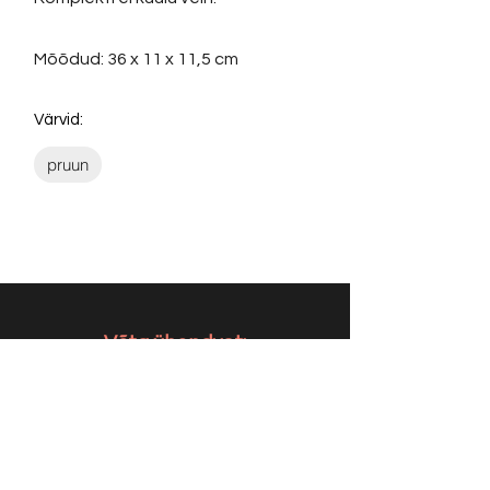
Mõõdud: 36 x 11 x 11,5 cm
Värvid:
pruun
Võta ühendust:
KONTAKT
info@sigly.ee
+372 5806 3382