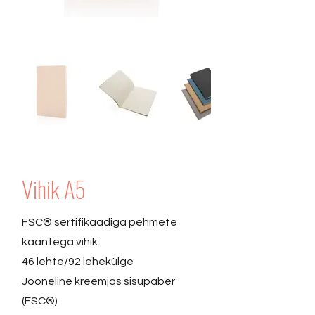
Vihik A5
FSC® sertifikaadiga pehmete
kaantega vihik
46 lehte/92 lehekülge
Jooneline kreemjas sisupaber
(FSC®)