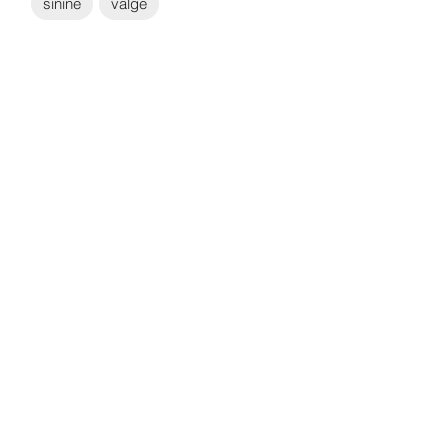
sinine
valge
Võta ühendust:
KONTAKT
info@sigly.ee
+372 5806 3382
+372 55 605 964
AADRESS
Liimi 6/2
Tallinn
10621, Eesti