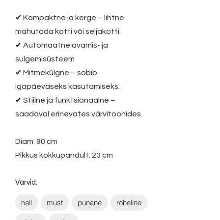
✔ Kompaktne ja kerge – lihtne
mahutada kotti või seljakotti.
✔ Automaatne avamis- ja
sulgemisüsteem
✔ Mitmekülgne – sobib
igapäevaseks kasutamiseks.
✔ Stiilne ja funktsionaalne –
saadaval erinevates värvitoonides.
Diam: 90 cm
Pikkus kokkupandult: 23 cm
Värvid:
hall
must
punane
roheline