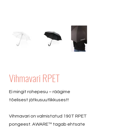
Vihmavari RPET
Ei mingit rohepesu – räägime
tõelisest jätkusuutlikkusest!
Vihmavari on valmistatud 190T RPET
pongeest. AWARE™ tagab ehtsate