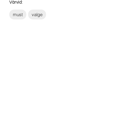
Värvid:
must
valge
Võta ühendust:
KONTAKT
info@sigly.ee
+372 5806 3382
+372 55 605 964
AADRESS