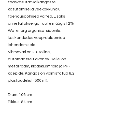
taaskasutatud kangaste
kasutamise ja veekokkuhoiu
tõenduspõhised väited. Lisaks
annetatakse iga toote müügist 2%
Water.org organisatsioonile,
keskendudes veeprobleemide
lahendamisele.
Vihmavari on 23-tolline,
automaatselt avanev. Sellel on
metallraam, klaaskiust ribid ja PP-
käepide. Kangas on valmistatud 8,2
plastpudelist (500 ml).
Diam: 106 cm
Pikkus: 84 cm