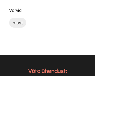
Värvid:
must
Võta ühendust:
KONTAKT
info@sigly.ee
+372 5806 3382
+372 55 605 964